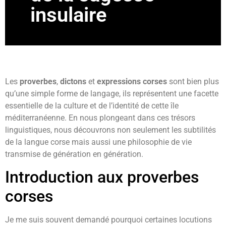
insulaire
Les
proverbes
,
dictons
et
expressions corses
sont bien plus
qu’une simple forme de langage, ils représentent une facette
essentielle de la culture et de l’identité de cette île
méditerranéenne. En nous plongeant dans ces trésors
linguistiques, nous découvrons non seulement les subtilités
de la langue corse mais aussi une philosophie de vie
transmise de génération en génération.
Introduction aux proverbes
corses
Je me suis souvent demandé pourquoi certaines locutions