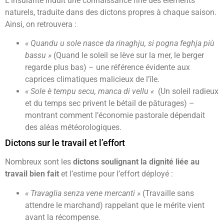
L’insularité induit une connaissance fine des éléments
naturels, traduite dans des dictons propres à chaque saison.
Ainsi, on retrouvera :
« Quandu u sole nasce da rinaghju, si pogna feghja più
bassu »
(Quand le soleil se lève sur la mer, le berger
regarde plus bas) – une référence évidente aux
caprices climatiques malicieux de l’île.
« Sole è tempu secu, manca di vellu «
(Un soleil radieux
et du temps sec privent le bétail de pâturages) –
montrant comment l’économie pastorale dépendait
des aléas météorologiques.
Dictons sur le travail et l’effort
Nombreux sont les
dictons soulignant la dignité liée au
travail bien fait
et l’estime pour l’effort déployé :
« Travaglia senza vene mercanti »
(Travaille sans
attendre le marchand) rappelant que le mérite vient
avant la récompense.